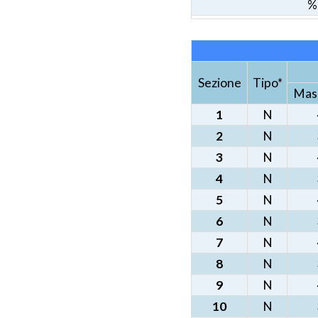
% 
Sezione
Tipo*
Mas
1
N
2
N
3
N
4
N
5
N
6
N
7
N
8
N
9
N
10
N