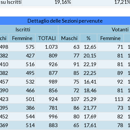
su Iscritti
19,16%
17,21
Dettaglio delle Sezioni pervenute
Iscritti
Votanti
chi
Femmine
TOTALI
Maschi
%
Femmine
498
575
1.073
63
12,65
71
1
382
427
809
77
20,15
81
1
410
516
926
91
22,19
81
1
382
495
877
85
22,25
89
1
457
532
989
75
16,41
92
1
390
466
856
72
18,46
81
1
423
501
924
107
25,29
113
2
395
386
781
86
21,77
73
1
452
544
996
80
17,69
82
1
369
514
883
65
17,61
78
1