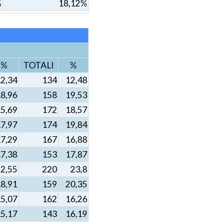
%
18,12%
%
TOTALI
%
2,34
134
12,48
8,96
158
19,53
5,69
172
18,57
7,97
174
19,84
7,29
167
16,88
7,38
153
17,87
2,55
220
23,8
8,91
159
20,35
5,07
162
16,26
5,17
143
16,19