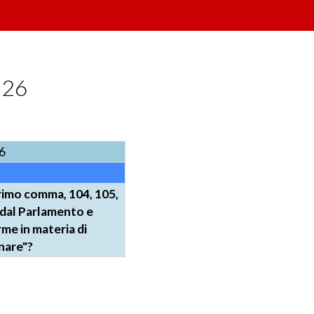
026
6
primo comma, 104, 105,
 dal Parlamento e
me in materia di
inare"?