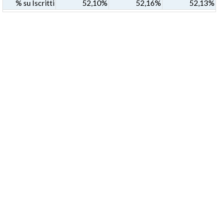
% su Iscritti
52,10%
52,16%
52,13%
* N=SEZIONE NORMALE
* S=SEZIONE SPECIALE