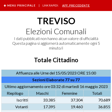
MENU PRINCIPALE
| LINK RAPIDI :
AFF. PRECEDENTE
TREVISO
Elezioni Comunali
I dati pubblicati non hanno alcun valore di ufficialità
Questa pagina si aggiornerà automaticamente ogni 5
minuto/i
Totale Cittadino
Affluenza alle Urne del 15/05/2023 ORE 15:00
Sezioni Elaborate 77 su 77
Ultimo aggiornamento ore 03:32 di martedì 16 maggio 2023
Riepilogo
Maschi
Femmine
Totali
Iscritti
33.385
37.304
70.689
Votanti
17.395
19.460
36.855